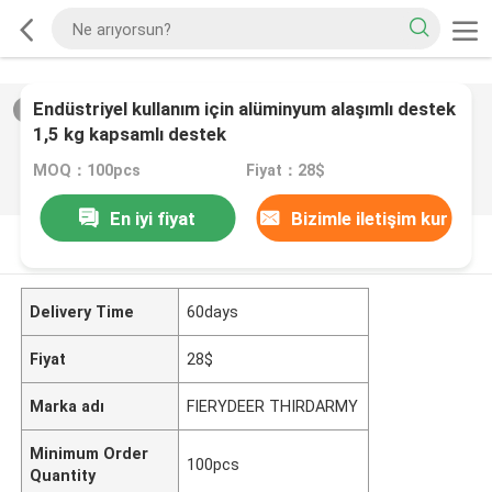
Endüstriyel kullanım için alüminyum alaşımlı destek
2
/
0
1,5 kg kapsamlı destek
MOQ：100pcs
Fiyat：28$
En iyi fiyat
Bizimle iletişim kur
ÜRüN AçıKLAMASı
Delivery Time
60days
Fiyat
28$
Marka adı
FIERYDEER THIRDARMY
Minimum Order
100pcs
Quantity