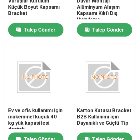
Vuruşlar Kurulum
Duvar Montajı
Küçük Boyut Kapsamı
Alüminyum Alaşım
Bracket
Kapsamı Kılıfı Dış
Uygulama
Talep Gönder
Talep Gönder
Ana sayfa
Ev ve ofis kullanımı için
Karton Kutusu Bracket
mükemmel küçük 40
B2B Kullanımı için
Ürünler
kg yük kapasitesi
Dayanıklı ve Güçlü Tip
destek
VİDEOLAR
Talep Gönder
Talep Gönder